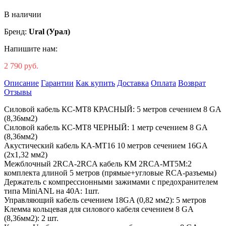
В наличии
Бренд:
Ural (Урал)
Напишите нам:
2 790 руб.
Описание
Гарантии
Как купить
Доставка
Оплата
Возврат
Отзывы
Cиловой кабель КС-МТ8 КРАСНЫЙ: 5 метров сечением 8 GA
(8,36мм2)
Cиловой кабель КС-МТ8 ЧЕРНЫЙ: 1 метр сечением 8 GA
(8,36мм2)
Акустический кабель КА-МТ16 10 метров сечением 16GA
(2х1,32 мм2)
Межблочный 2RCA-2RCA кабель КМ 2RCA-МТ5М:2
комплекта длиной 5 метров (прямые+угловые RCA-разъемы)
Держатель с компрессионными зажимами с предохранителем
типа MiniANL на 40А: 1шт.
Управляющий кабель сечением 18GA (0,82 мм2): 5 метров
Клемма кольцевая для силового кабеля сечением 8 GA
(8,36мм2): 2 шт.