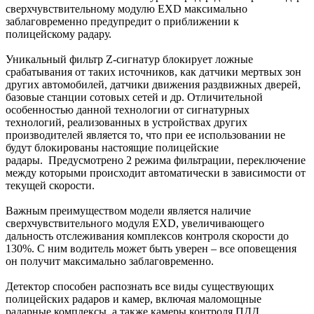
сверхчувствительному модулю EXD максимально
заблаговременно предупредит о приближении к
полицейскому радару.
Уникальный фильтр Z-сигнатур блокирует ложные
срабатывания от таких источников, как датчики мертвых зон
других автомобилей, датчики движения раздвижных дверей,
базовые станции сотовых сетей и др. Отличительной
особенностью данной технологии от сигнатурных
технологий, реализованных в устройствах других
производителей является то, что при ее использовании не
будут блокированы настоящие полицейские
радары. Предусмотрено 2 режима фильтрации, переключение
между которыми происходит автоматически в зависимости от
текущей скорости.
Важным преимуществом модели является наличие
сверхчувствительного модуля EXD, увеличивающего
дальность отслеживания комплексов контроля скорости до
130%. С ним водитель может быть уверен – все оповещения
он получит максимально заблаговременно.
Детектор способен распознать все виды существующих
полицейских радаров и камер, включая маломощные
радарные комплексы, а также камеры контроля ПДД.