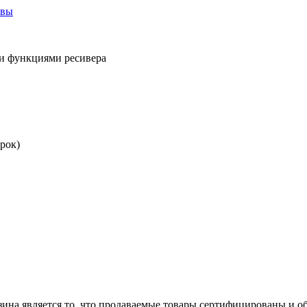
ывы
ми функциями ресивера
рок)
ина является то, что продаваемые товары сертифицированы и 