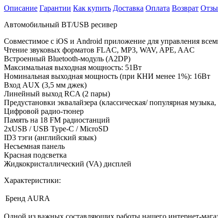
Описание
Гарантии
Как купить
Доставка
Оплата
Возврат
Отз
Автомобильный BT/USB ресивер
Совместимое с iOS и Android приложение для управления все
Чтение звуковых форматов FLAC, MP3, WAV, APE, AAC
Встроенный Bluetooth-модуль (A2DP)
Максимальная выходная мощность: 51Вт
Номинальная выходная мощность (при КНИ менее 1%): 16Вт
Вход AUX (3,5 мм джек)
Линейный выход RCA (2 пары)
Предустановки эквалайзера (классическая/ популярная музыка, 
Цифровой радио-тюнер
Память на 18 FM радиостанций
2xUSB / USB Type-C / MicroSD
ID3 тэги (английский язык)
Несъемная панель
Красная подсветка
Жидкокристаллический (VA) дисплей
Характеристики:
Бренд
AURA
Одной из важных составляющих работы нашего интернет-магаз