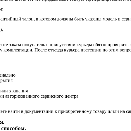
ы:
рантийный талон, в котором должны быть указаны модель и сери
);
ате заказа покупатель в присутствии курьера обязан проверить
оту комплектации. После отъезда курьера претензии по этим воп
циально
крытия
 или хранения
и авторизованного сервисного центра
те найти в документации к приобретенному товару и/или на са
я.
 способом.