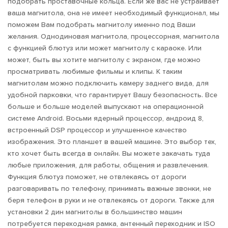
УСТАНОВКА СИГНАЛИЗАЦИЙ
подобрать проставочные кольца. Если же вас не устраивает
ваша магнитола, она не имеет необходимый функционал, мы
поможем Вам подобрать магнитолу именно под Ваши
ЛЮБЫЕ ЭЛЕКТРОМОНТАЖНЫЕ РАБОТЫ
желания. Однодиновая магнитола, процессорная, магнитола
с функцией блютуз или может магнитолу с караоке. Или
ШУМОИЗОЛЯЦИЯ САЛОНА
может, быть вы хотите магнитолу с экраном, где можно
просматривать любимые фильмы и клипы. К таким
магнитолам можно подключить камеру заднего вида, для
удобной парковки, что гарантирует Вашу безопасность. Все
больше и больше моделей выпускают на операционной
системе Android. Восьми ядерный процессор, андроид 8,
встроенный DSP процессор и улучшенное качество
изображения. Это планшет в вашей машине. Это выбор тех,
кто хочет быть всегда в онлайн. Вы можете закачать туда
любые приложения, для работы, общения и развлечения.
Функция блютуз поможет, не отвлекаясь от дороги
разговаривать по телефону, принимать важные звонки, не
беря телефон в руки и не отвлекаясь от дороги. Также для
установки 2 дин магнитолы в большинство машин
потребуется переходная рамка, антенный переходник и ISO