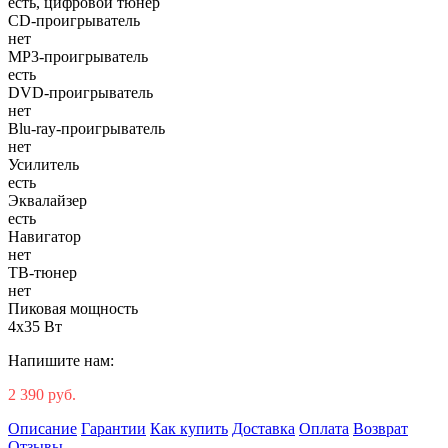
есть, цифровой тюнер
CD-проигрыватель
нет
MP3-проигрыватель
есть
DVD-проигрыватель
нет
Blu-ray-проигрыватель
нет
Усилитель
есть
Эквалайзер
есть
Навигатор
нет
ТВ-тюнер
нет
Пиковая мощность
4x35 Вт
Напишите нам:
2 390 руб.
Описание
Гарантии
Как купить
Доставка
Оплата
Возврат
Отзывы