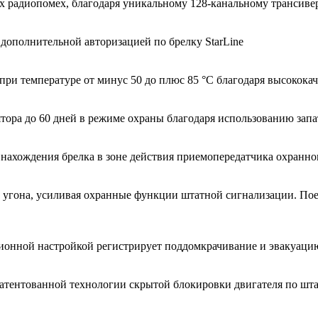
их радиопомех, благодаря уникальному 128-канальному трансиве
дополнительной авторизацией по брелку StarLine
х при температуре от минус 50 до плюс 85 °С благодаря высоко
улятора до 60 дней в режиме охраны благодаря использованию з
 нахождения брелка в зоне действия приемопередатчика охранно
 угона, усиливая охранные функции штатной сигнализации. Пое
ионной настройкой регистрирует поддомкрачивание и эвакуацию
патентованной технологии скрытой блокировки двигателя по 