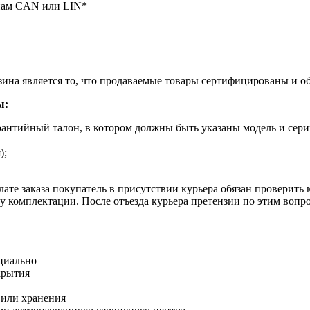
инам CAN или LIN*
ина является то, что продаваемые товары сертифицированы и 
ы:
рантийный талон, в котором должны быть указаны модель и сери
);
ате заказа покупатель в присутствии курьера обязан проверить
оту комплектации. После отъезда курьера претензии по этим воп
циально
крытия
 или хранения