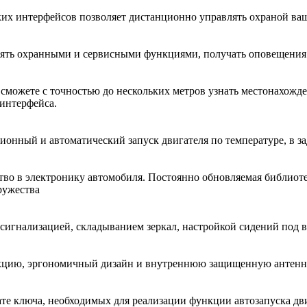
 интерфейсов позволяет дистанционно управлять охраной ваш
ять охранными и сервисными функциями, получать оповещения 
ы сможете с точностью до нескольких метров узнать местонахожд
нтерфейса.
ионный и автоматический запуск двигателя по температуре, в з
тво в электронику автомобиля. Постоянно обновляемая библио
ружества
игнализацией, складыванием зеркал, настройкой сидений под в
рукцию, эргономичный дизайн и внутреннюю защищенную антен
е ключа, необходимых для реализации функции автозапуска двиг