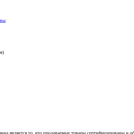
ывы
м)
ина является то, что продаваемые товары сертифицированы и 