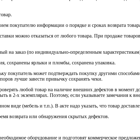
товар.
нием покупателю информации о порядке и сроках возврата товар
доставки можно отказаться от любого товара. При продаже това
ный на заказ (по индивидуально-определенным характеристикам)
ия, сохранены ярлыки и пломбы, сохранена упаковка.
кольку покупатель может подтверждать покупку другими способа
споров лучше завести привычку сохранять чеки.
роверять любой товар на наличие внешних дефектов в момент до
ыть в 2-х экземплярах. Поэтому, если указываете замечания к вн
ном виде (мебель и т.п.). В акте надо указать, что товар доставл
ремя возврата или обнаружения скрытых дефектов.
необходимое оборудование и подготовят коммерческое предложе