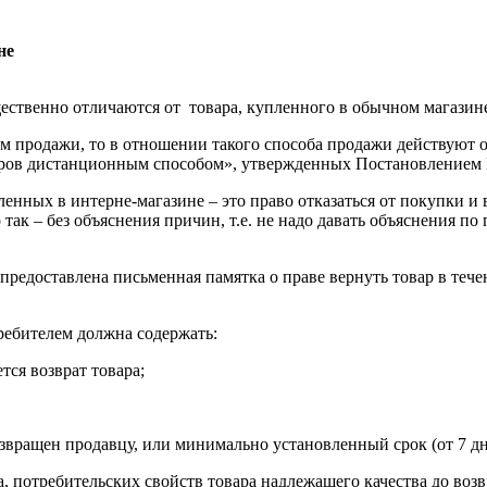
не
щественно отличаются от товара, купленного в обычном магазин
 продажи, то в отношении такого способа продажи действуют о
аров дистанционным способом», утвержденных Постановлением П
енных в интерне-магазине – это право отказаться от покупки и 
так – без объяснения причин, т.е. не надо давать объяснения по 
редоставлена письменная памятка о праве вернуть товар в течен
ребителем должна содержать:
тся возврат товара;
озвращен продавцу, или минимально установленный срок (от 7 дн
, потребительских свойств товара надлежащего качества до воз