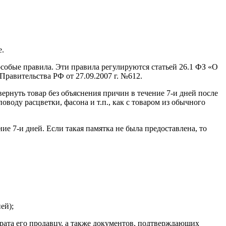
е.
собые правила. Эти правила регулируются статьей 26.1 ФЗ «О
равительства РФ от 27.09.2007 г. №612.
вернуть товар без объяснения причин в течение 7-и дней после
поводу расцветки, фасона и т.п., как с товаром из обычного
ие 7-и дней. Если такая памятка не была предоставлена, то
ей);
врата его продавцу, а также документов, подтверждающих