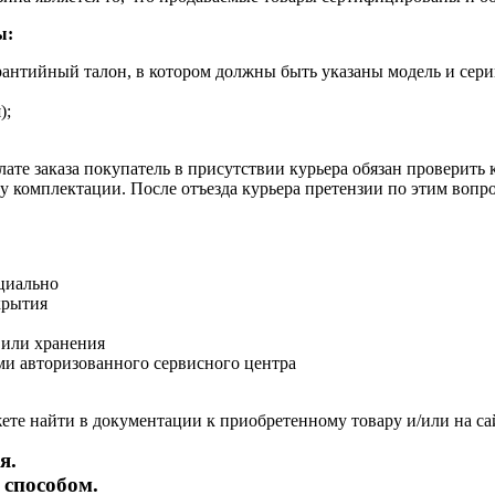
ы:
рантийный талон, в котором должны быть указаны модель и сери
);
ате заказа покупатель в присутствии курьера обязан проверить
оту комплектации. После отъезда курьера претензии по этим воп
циально
крытия
 или хранения
и авторизованного сервисного центра
те найти в документации к приобретенному товару и/или на са
я.
 способом.