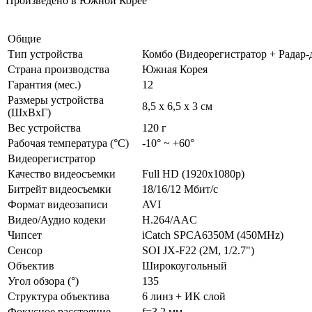
Произведено в Южной Корее
Общие
Тип устройства
Комбо (Видеорегистратор + Радар-
Страна производства
Южная Корея
Гарантия (мес.)
12
Размеры устройства
8,5 х 6,5 х 3 см
(ШxВxГ)
Вес устройства
120 г
Рабочая температура (°C)
-10° ~ +60°
Видеорегистратор
Качество видеосъемки
Full HD (1920x1080p)
Битрейт видеосъемки
18/16/12 Мбит/с
Формат видеозаписи
AVI
Видео/Аудио кодеки
H.264/AAC
Чипсет
iCatch SPCA6350M (450MHz)
Сенсор
SOI JX-F22 (2M, 1/2.7")
Объектив
Широкоугольный
Угол обзора (°)
135
Структура объектива
6 линз + ИК слой
Фокусное расстояние
f=3.2 мм