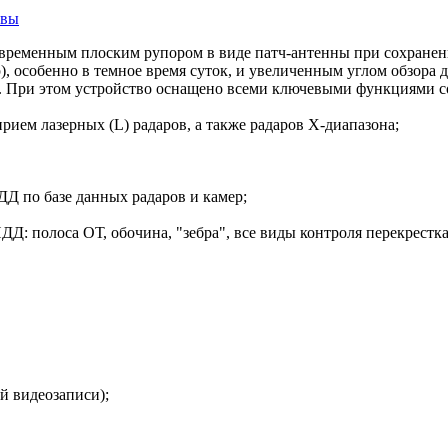
ывы
ременным плоским рупором в виде патч-антенны при сохранен
, особенно в темное время суток, и увеличенным углом обзора 
ров. При этом устройство оснащено всеми ключевыми функциями
рием лазерных (L) радаров, а также радаров Х-диапазона;
ДД по базе данных радаров и камер;
 полоса ОТ, обочина, "зебра", все виды контроля перекрестка (с
й видеозаписи);