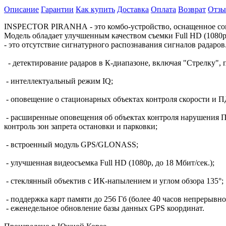
Описание
Гарантии
Как купить
Доставка
Оплата
Возврат
Отз
INSPECTOR PIRANHA - это комбо-устройство, оснащенное сов
Модель обладает улучшенным качеством съемки Full HD (1080p)
- это отсутствие сигнатурного распознавания сигналов рада
- детектирование радаров в К-диапазоне, включая "Стрелку", п
- интеллектуальный режим IQ;
- оповещение о стационарных объектах контроля скорости и П
- расширенные оповещения об объектах контроля нарушения ПДД:
контроль зон запрета остановки и парковки;
- встроенный модуль GPS/GLONASS;
- улучшенная видеосъемка Full HD (1080p, до 18 Мбит/сек.);
- стеклянный объектив с ИК-напылением и углом обзора 135°;
- поддержка карт памяти до 256 Гб (более 40 часов непрерывно
- еженедельное обновление базы данных GPS координат.