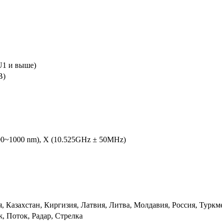
1 и выше)
B)
00~1000 nm), X (10.525GHz ± 50MHz)
я, Казахстан, Киргизия, Латвия, Литва, Молдавия, Россия, Турк
, Поток, Радар, Стрелка