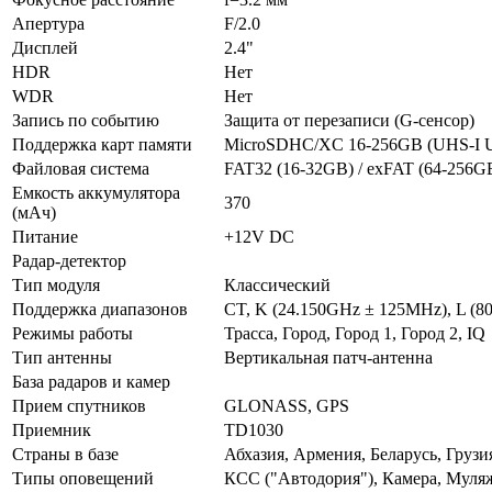
Апертура
F/2.0
Дисплей
2.4"
HDR
Нет
WDR
Нет
Запись по событию
Защита от перезаписи (G-сенсор)
Поддержка карт памяти
MicroSDHC/XC 16-256GB (UHS-I U
Файловая система
FAT32 (16-32GB) / exFAT (64-256G
Емкость аккумулятора
370
(мАч)
Питание
+12V DC
Радар-детектор
Тип модуля
Классический
Поддержка диапазонов
CT, K (24.150GHz ± 125MHz), L (8
Режимы работы
Трасса, Город, Город 1, Город 2, IQ
Тип антенны
Вертикальная патч-антенна
База радаров и камер
Прием спутников
GLONASS, GPS
Приемник
TD1030
Страны в базе
Абхазия, Армения, Беларусь, Грузи
Типы оповещений
КСС ("Автодория"), Камера, Муляж