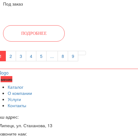
Под заказ
ПОДРОБНЕЕ
1
2
3
4
5
...
8
9
меню
Каталог
О компании
Услуги
Контакты
аш адрес:
 Липецк, ул. Стаханова, 13
звоните нам: